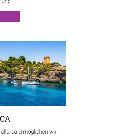
zung.
RCA
allorca ermöglichen wir